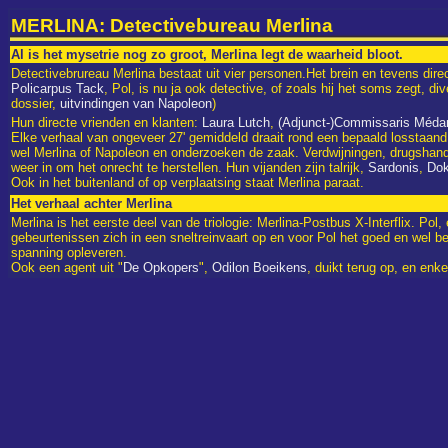
MERLINA: Detectivebureau Merlina
Al is het mysetrie nog zo groot, Merlina legt de waarheid bloot.
Detectivebrureau Merlina bestaat uit vier personen.Het brein en tevens direc
Policarpus Tack
, Pol, is nu ja ook detective, of zoals hij het soms zegt, d
dossier,
uitvindingen van Napoleon
)
Hun directe vrienden en klanten:
Laura Lutch
,
(Adjunct-)Commissaris Médar
Elke verhaal van ongeveer 27' gemiddeld draait rond een bepaald losstaand
wel Merlina of Napoleon en onderzoeken de zaak. Verdwijningen, drugshande
weer in om het onrecht te herstellen. Hun vijanden zijn talrijk,
Sardonis
,
Dok
Ook in het buitenland of op verplaatsing staat Merlina paraat.
Het verhaal achter Merlina
Merlina is het eerste deel van de triologie: Merlina-Postbus X-Interflix. 
gebeurtenissen zich in een sneltreinvaart op en voor Pol het goed en wel besef
spanning opleveren.
Ook een agent uit "
De Opkopers
",
Odilon Boeikens
, duikt terug op, en en