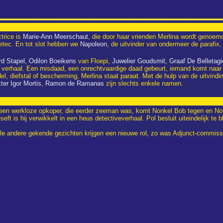
trice is
Marie-Ann Meerschaut
, die door haar vrienden Merlina wordt genoem
ivetec. En tot slot hebben we
Napoleon
, de uitvinder van ondermeer de parafix, 
d Stapel
,
Odilon Boeikens
van Floepi,
Juwelier Goudsmit
,
Graaf De Belletagi
 verhaal. Een misdaad, een onrechtvaardige daad gebeurt, iemand komt naar M
l, diefstal of bescherming, Merlina staat paraat. Met de hulp van de uitvind
ter Igor Mortis
,
Ramon de Ramanas
zijn slechts enkele namen.
Pol, een werkloze opkoper, die eerder zeeman was, komt Nonkel Bob tegen en N
t is hij verwikkelt in een heus detectiveverhaal. Pol besluit uiteindelijk te bl
kele andere gekende gezichten krijgen een nieuwe rol, zo was Adjunct-commiss