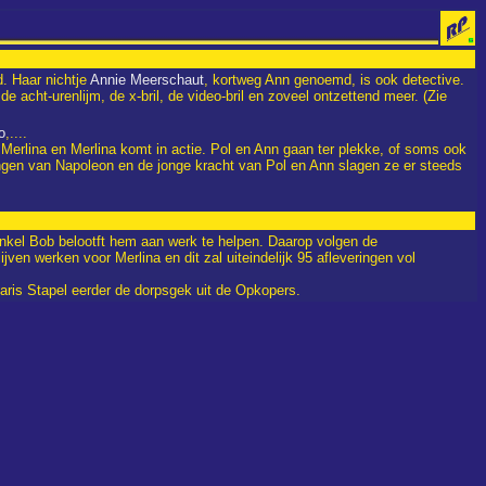
d. Haar nichtje
Annie Meerschaut
, kortweg Ann genoemd, is ook detective.
de acht-urenlijm, de x-bril, de video-bril en zoveel ontzettend meer. (Zie
o
,....
erlina en Merlina komt in actie. Pol en Ann gaan ter plekke, of soms ook
ingen van Napoleon en de jonge kracht van Pol en Ann slagen ze er steeds
onkel Bob belootft hem aan werk te helpen. Daarop volgen de
ijven werken voor Merlina en dit zal uiteindelijk 95 afleveringen vol
aris Stapel eerder de dorpsgek uit de Opkopers.