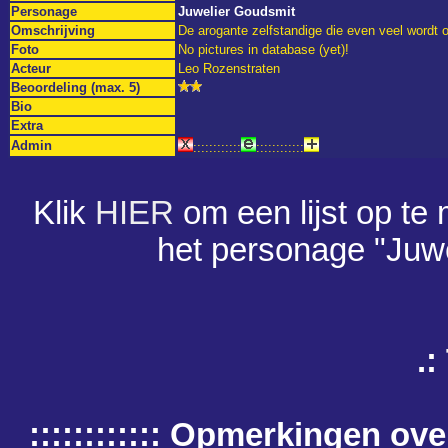
Personage
Juwelier Goudsmit
Omschrijving
De arogante zelfstandige die even veel wordt 
Foto
No pictures in database (yet)!
Acteur
Leo Rozenstraten
Beoordeling (max. 5)
Bio
Extra
Admin
::::::::::::
::::::::::::
Klik
HIER
om een lijst op te
het personage "Juw
.:
:::::::::::: Opmerkingen o