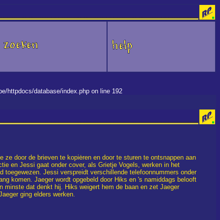
.be/httpdocs/database/index.php on line 192
e ze door de brieven te kopiėren en door te sturen te ontsnappen aan
tie en Jessi gaat onder cover, als Grietje Vogels, werken in het
 had toegewezen. Jessi verspreidt verschillende telefoonnummers onder
 gang komen. Jaeger wordt opgebeld door Hiks en 's namiddags belooft
n minste dat denkt hij. Hiks weigert hem de baan en zet Jaeger
Jaeger ging elders werken.