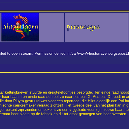
 failed to open stream: Permission denied in /var/www/vhosts/ravenburgsepost
r kettingbrieven stuurde en dreigtelefoontjes bezorgde. Ten einde raad hoopt
ar haar baan. Ten einde raad schreef ze naar postbus X. Postbus X treedt in ac
, die door Pluym gestuurd was voor een reportage, die Hiks eigenlijk aan Pol
en echte carričremaker verraad zichzelf. Het tweede deel van het plan kan in
er bekent zijn zonden en bekomt zo een vrijgeleide voor zijn nieuwe baan, te
nam haar plaats op de fabriek en dit tot groot genoegen van haar oversten. 