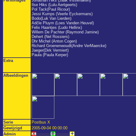
Personages
Jonathan Hiks (Jaak Vissenaken)
Ilse Hiks (Lulu Aertgeerts)
Pol Tack(Paul Ricour)
Jessi Kumps (Veerle Eyckermans)
Bodo(Luk Van Lierden)
Adčle Pluym (Loes Vanden Heuvel)
Felix Haantjes (Ludo Hellinx)
Willem De Pachter (Raymond Jamine)
Dehert (Nel Rossiers)
Dhr Michel (Anton Cogen)
Richard Groenenwoudt(Andre VerMaercke)
Jaeger(Dirk Vermiert)
Paula (Paula Kerper)
Extra
Afbeeldingen
Serie
Postbus X
Gewijzigd
2005-09-04 00:00:00
Admin
::::::::::::
::::::::::::