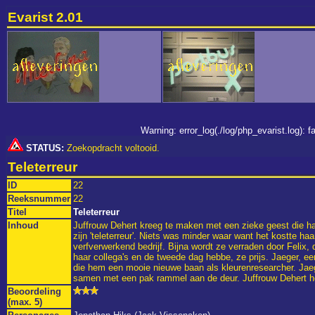
Evarist 2.01
Warning: error_log(./log/php_evarist.log):
STATUS:
Zoekopdracht voltooid.
Teleterreur
ID
22
Reeksnummer
22
Titel
Teleterreur
Inhoud
Juffrouw Dehert kreeg te maken met een zieke geest die haa
zijn 'teleterreur'. Niets was minder waar want het kostte ha
verfverwerkend bedrijf. Bijna wordt ze verraden door Felix
haar collega's en de tweede dag hebbe, ze prijs. Jaeger, e
die hem een mooie nieuwe baan als kleurenresearcher. Jaeg
samen met een pak rammel aan de deur. Juffrouw Dehert her
Beoordeling
(max. 5)