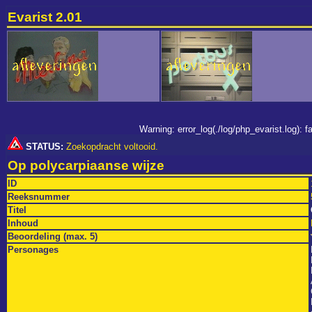
Evarist 2.01
Warning: error_log(./log/php_evarist.log):
STATUS:
Zoekopdracht voltooid.
Op polycarpiaanse wijze
ID
Reeksnummer
Titel
Inhoud
Beoordeling (max. 5)
Personages