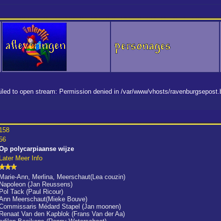
 failed to open stream: Permission denied in /var/www/vhosts/ravenburgsepost
158
56
Op polycarpiaanse wijze
Later Meer Info
Marie-Ann, Merlina, Meerschaut(Lea couzin)
Napoleon (Jan Reussens)
Pol Tack (Paul Ricour)
Ann Meerschaut(Mieke Bouve)
Commissaris Médard Stapel (Jan moonen)
Renaat Van den Kapblok (Frans Van der Aa)