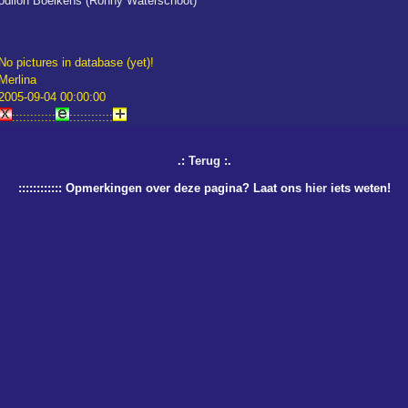
odilon Boeikens (Ronny Waterschoot)
No pictures in database (yet)!
Merlina
2005-09-04 00:00:00
::::::::::::
::::::::::::
.:
Terug
:.
:::::::::::: Opmerkingen over deze pagina? Laat ons
hier
iets weten!