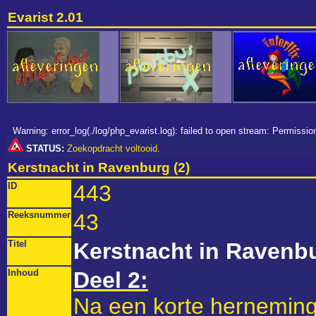
Evarist 2.01
Warning: error_log(./log/php_evarist.log): failed to open stream: Permiss
STATUS:
Zoekopdracht voltooid.
Kerstnacht in Ravenburg (2)
ID
443
Reeksnummer
43
Titel
Kerstnacht in Ravenbu
Inhoud
Deel 2:
Na een korte herneming