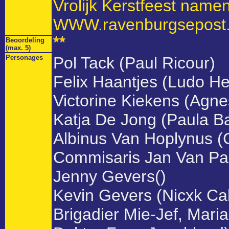
Vrolijk Kerstfeest name
WWW.ravenburgsepost.
Beoordeling
(max. 5)
Personages
Pol Tack (Paul Ricour)
Felix Haantjes (Ludo Hel
Victorine Kiekens (Agne
Katja De Jong (Paula B
Albinus Van Hoplynus (
Commisaris Jan Van Pas
Jenny Gevers()
Kevin Gevers (Nicxk Cal
Brigadier Mie-Jef, Mari