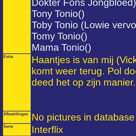
Dokter Fons Jongbloed
Tony Tonio()
Toby Tonio (Lowie vervo
Tomy Tonio()
Mama Tonio()
Extra
Haantjes is van mij (Vic
komt weer terug. Pol doe
deed het op zijn manier.
Afbeeldingen
No pictures in database 
Serie
Interflix