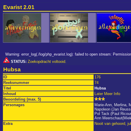
Evarist 2.01
Warning: error_log(./log/php_evarist.log): failed to open stream: Permiss
STATUS:
Zoekopdracht voltooid.
Hubsa
ID
176
Reeksnummer
74
Titel
Hubsa
Inhoud
Later Meer Info
Beoordeling (max. 5)
Personages
Marie-Ann, Merlina, 
Napoleon (Jan Reuss
Pol Tack (Paul Ricour
Ann Meerschaut(Mie
Extra
Nooit van gehoord, jul