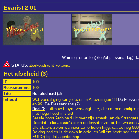
Evarist 2.01
Warning: error_log(./log/php_evarist.log):
STATUS:
Zoekopdracht voltooid.
Het afscheid (3)
ID
100
Reeksnummer
100
Titel
Het afscheid (3)
Inhoud
Wat vooraf ging kan je lezen in Afleveringen 98
De Flessen
en 99,
De Flessendans (2)
.
Deel 3:
Juffrouw Pluym vervangt Ilse, die om persoonlijke r
met hoge hoed mislukt.
Jessie hoort Archibald uit over zijn smaak, en de Strangers
Doordat Felix Jessie's doka onderwater zet bij het wassen va
alle staten, zeker wanneer ze te horen krijgt dat ze nog 5
De dag nadien is de doka in orde, en Willem heeft nog een 
EURO) bij dat agentschap.