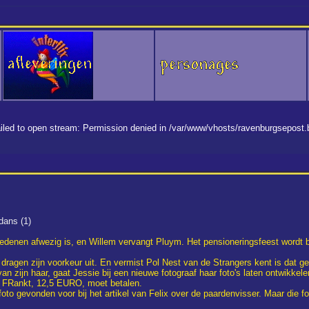
 failed to open stream: Permission denied in /var/www/vhosts/ravenburgsepost
dans (1)
edenen afwezig is, en Willem vervangt Pluym. Het pensioneringsfeest wordt be
 dragen zijn voorkeur uit. En vermist Pol Nest van de Strangers kent is dat g
n zijn haar, gaat Jessie bij een nieuwe fotograaf haar foto's laten ontwikkelen
00 FRankt, 12,5 EURO, moet betalen.
foto gevonden voor bij het artikel van Felix over de paardenvisser. Maar die 