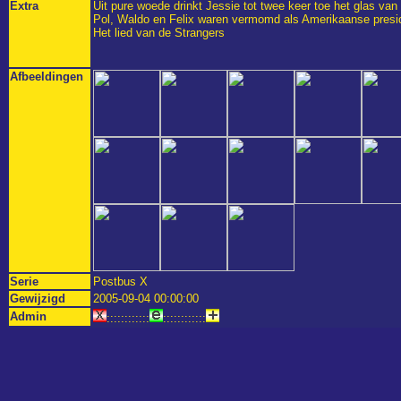
Extra
Uit pure woede drinkt Jessie tot twee keer toe het glas van F
Pol, Waldo en Felix waren vermomd als Amerikaanse presid
Het lied van de Strangers
Afbeeldingen
Serie
Postbus X
Gewijzigd
2005-09-04 00:00:00
Admin
::::::::::::
::::::::::::