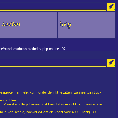
.be/httpdocs/database/index.php on line 192
sproken, en Felix komt onder de inkt te zitten, wanneer zijn truck
een probleem.
. Maar die collega beweert dat haar foto's mislukt zijn, Jessie is in
foto is van Jessie, hoewel Willem die kocht voor 4000 Frank(100