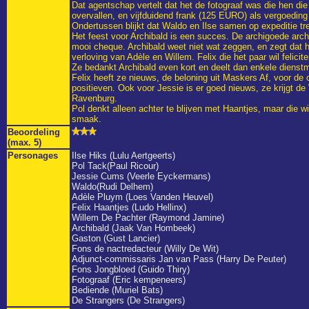
Dat agentschap vertelt dat het de fotograaf was die hen die
overvallen, en vijfduidend frank (125 EURO) als vergoedi
Ondertussen blijkt dat Waldo en Ilse samen op expeditie t
Het feest voor Archibald is een succes. De archigoede archiv
mooi cheque. Archibald weet niet wat zeggen, en zegt dat hi
verloving van Adèle en Willem. Felix die het paar wil felicit
Ze bedankt Archibald even kort en deelt dan enkele dienst
Felix heeft ze nieuws, de beloning uit Maskers Af, voor de 
positieven. Ook voor Jessie is er goed nieuws, ze krijgt d
Ravenburg.
Pol denkt alleen achter te blijven met Haantjes, maar die w
smaak.
Beoordeling
(max. 5)
Personages
Ilse Hiks (Lulu Aertgeerts)
Pol Tack(Paul Ricour)
Jessie Cums (Veerle Eyckermans)
Waldo(Rudi Delhem)
Adèle Pluym (Loes Vanden Heuvel)
Felix Haantjes (Ludo Hellinx)
Willem De Pachter (Raymond Jamine)
Archibald (Jaak Van Hombeek)
Gaston (Gust Lancier)
Fons de nactredacteur (Willy De Wit)
Adjunct-commissaris Jan van Pass (Harry De Peuter)
Fons Jongbloed (Guido Thiry)
Fotograaf (Eric kempeneers)
Bediende (Muriel Bats)
De Strangers (De Strangers)