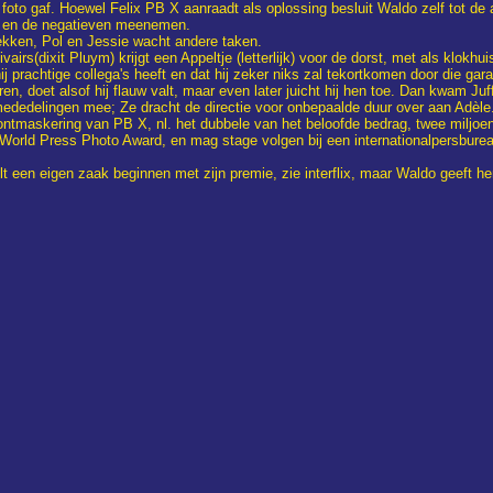
 foto gaf. Hoewel Felix PB X aanraadt als oplossing besluit Waldo zelf tot de
ng en de negatieven meenemen.
rekken, Pol en Jessie wacht andere taken.
airs(dixit Pluym) krijgt een Appeltje (letterlijk) voor de dorst, met als klokhu
j prachtige collega's heeft en dat hij zeker niks zal tekortkomen door die gara
eren, doet alsof hij flauw valt, maar even later juicht hij hen toe. Dan kwam Ju
mededelingen mee; Ze dracht de directie voor onbepaalde duur over aan Adèle
ontmaskering van PB X, nl. het dubbele van het beloofde bedrag, twee miljoen 
e World Press Photo Award, en mag stage volgen bij een internationalpersbur
ilt een eigen zaak beginnen met zijn premie, zie interflix, maar Waldo geeft 