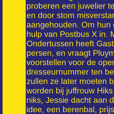
proberen een juwelier t
en door stom misversta
aangehouden. Om hun ee
hulp van Postbus X in.
Ondertussen heeft Gast
persen, en vraagt Pluym
voorstellen voor de open
dresseurnummer ten bes
zullen ze later moeten 
worden bij juffrouw Hik
niks, Jessie dacht aan d
idee, een berenbal, pri