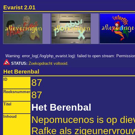
Evarist 2.01
Warning: error_log(./log/php_evarist.log): failed to open stream: Permiss
STATUS:
Zoekopdracht voltooid.
Het Berenbal
ID
87
Reeksnummer
87
Titel
Het Berenbal
Inhoud
Nepomucenos is op diev
Rafke als zigeunervrou