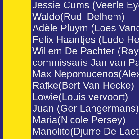
Jessie Cums (Veerle E
Waldo(Rudi Delhem)
Adèle Pluym (Loes Van
Felix Haantjes (Ludo Hel
Willem De Pachter (Ra
commissaris Jan van Pa
Max Nepomucenos(Alex
Rafke(Bert Van Hecke)
Lowie(Louis vervoort)
Juan (Ger Langermans)
Maria(Nicole Persey)
Manolito(Djurre De Laet