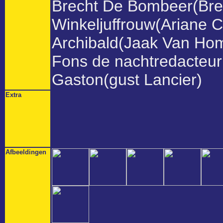
Brecht De Bombeer(Bre
Winkeljuffrouw(Ariane 
Archibald(Jaak Van Ho
Fons de nachtredacteur(
Gaston(gust Lancier)
Extra
Afbeeldingen