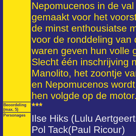
Nepomucenos in de val 
gemaakt voor het voorst
de minst enthousiatse 
voor de ronddeling van d
waren geven hun volle g
Slecht één inschrijving
Manolito, het zoontje van
en Nepomucenos wordt
hen volgde op de motor
Beoordeling
(max. 5)
Personages
Ilse Hiks (Lulu Aertgeert
Pol Tack(Paul Ricour)