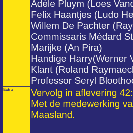
Adèle Pluym (Loes Van
Felix Haantjes (Ludo Hel
Willem De Pachter (Ra
Commissaris Médard St
Marijke (An Pira)
Handige Harry(Werner 
Klant (Roland Raymaec
Professor Seryl Blooth
Extra
Vervolg in aflevering 4
Met de medewerking va
Maasland.