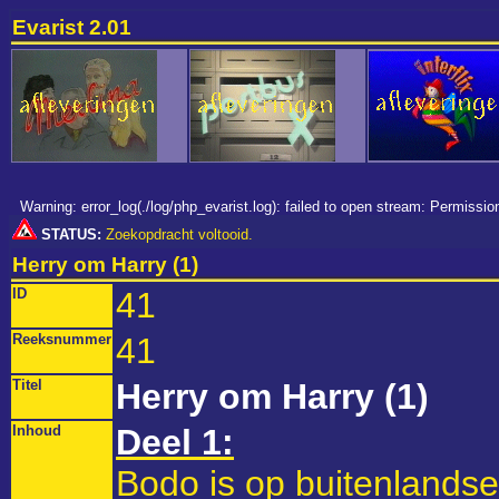
Evarist 2.01
Warning: error_log(./log/php_evarist.log): failed to open stream: Permiss
STATUS:
Zoekopdracht voltooid.
Herry om Harry (1)
ID
41
Reeksnummer
41
Titel
Herry om Harry (1)
Inhoud
Deel 1:
Bodo is op buitenlandse 