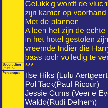
Gelukkig wordt de vluch
zijn kamer op voorhand
Met de plannen
Alleen het zijn de echt
in het hotel gestolen zi
vreemde Indiër die Harr
baas toch volledig te ve
Beoordeling
(max. 5)
Personages
Ilse Hiks (Lulu Aertgeert
Pol Tack(Paul Ricour)
Jessie Cums (Veerle E
Waldo(Rudi Delhem)