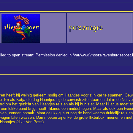
 failed to open stream: Permission denied in /var/www/vhosts/ravenburgsepost
ren heeft hij weinig gefleem nodig om Haantjes voor zijn kar te spannen. Gew
e. En als Katja die dag Haantjes bij de carwash zite staan en dat in de Nul ve
d om het gezicht van Haantjes te zien als hij hun ziet. Maar Hilarius moet ec
 een lekke band krijgt heeft Hilarius een middel tegen. Maar als ook een tweed
stolen, zonder inbraak. Maar gelukkig is er nog de band waarop duidelijk te zi
r wagen laten wassen. Dan moeten zij enkel de grote flixterbox meenemen met
h Haantjes (dixit Van Pass)