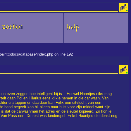
.be/httpdocs/database/index.php on line 192
oon even zeggen hoe intelligent hij is....Hoewel Haantjes niks mag
rtelt gaan Pol en Hilarius eens kijkje nemen in die car wash. Van
hter uitstappen en daardoor kan Felix een uitvlucht van een
e band begeeft kan hij alleen naar huis voor zijn middel want zijn
en is dat de carwashman het adres en de sleutel kopieerd. Zo kon ie
 Van Pass erin. De rest was kinderspel. Enkel Haantjes die denkt nog