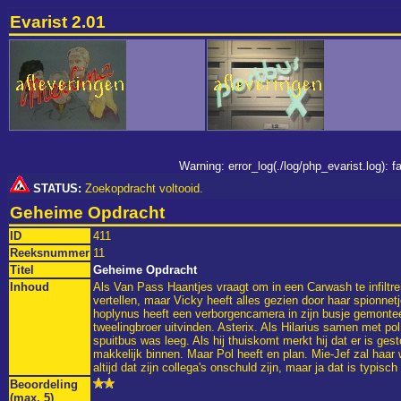
Evarist 2.01
Warning: error_log(./log/php_evarist.log):
STATUS:
Zoekopdracht voltooid.
Geheime Opdracht
ID
411
Reeksnummer
11
Titel
Geheime Opdracht
Inhoud
Als Van Pass Haantjes vraagt om in een Carwash te infiltre
vertellen, maar Vicky heeft alles gezien door haar spionnetj
hoplynus heeft een verborgencamera in zijn busje gemonteer
tweelingbroer uitvinden. Asterix. Als Hilarius samen met pol
spuitbus was leeg. Als hij thuiskomt merkt hij dat er is ge
makkelijk binnen. Maar Pol heeft en plan. Mie-Jef zal haa
altijd dat zijn collega's onschuld zijn, maar ja dat is typisc
Beoordeling
(max. 5)