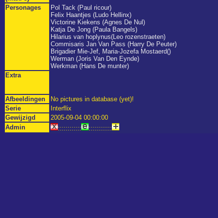
Personages
Pol Tack (Paul ricour)
Felix Haantjes (Ludo Hellinx)
Victorine Kiekens (Agnes De Nul)
Katja De Jong (Paula Bangels)
Hilarius van hoplynus(Leo rozenstraeten)
Commisaris Jan Van Pass (Harry De Peuter)
Brigadier Mie-Jef, Maria-Jozefa Mostaerd()
Werman (Joris Van Den Eynde)
Werkman (Hans De munter)
Extra
Afbeeldingen
No pictures in database (yet)!
Serie
Interflix
Gewijzigd
2005-09-04 00:00:00
Admin
::::::::::::
::::::::::::