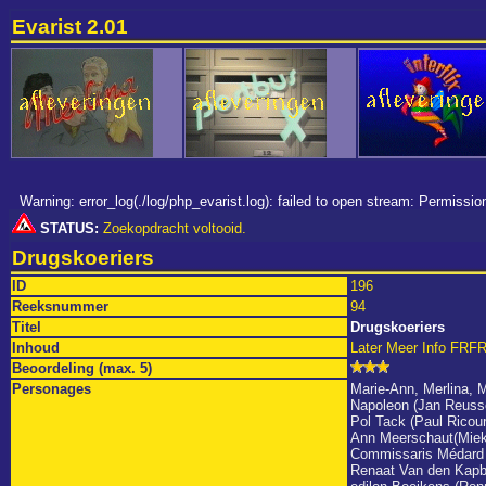
Evarist 2.01
Warning: error_log(./log/php_evarist.log): failed to open stream: Permiss
STATUS:
Zoekopdracht voltooid.
Drugskoeriers
ID
196
Reeksnummer
94
Titel
Drugskoeriers
Inhoud
Later Meer Info FRF
Beoordeling (max. 5)
Personages
Marie-Ann, Merlina, 
Napoleon (Jan Reuss
Pol Tack (Paul Ricour
Ann Meerschaut(Mie
Commissaris Médard 
Renaat Van den Kapbl