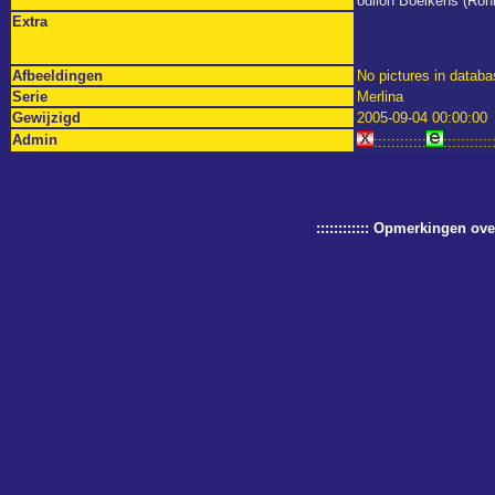
odilon Boeikens (Ron
Extra
Afbeeldingen
No pictures in databa
Serie
Merlina
Gewijzigd
2005-09-04 00:00:00
Admin
::::::::::::
:::::::::::
:::::::::::: Opmerkingen o