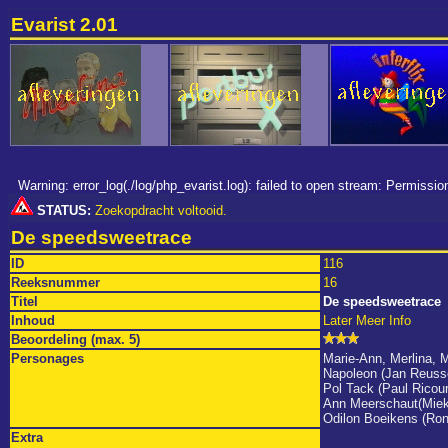
Evarist 2.01
Warning: error_log(./log/php_evarist.log): failed to open stream: Permiss
STATUS:
Zoekopdracht voltooid.
De speedsweetrace
ID
116
Reeksnummer
16
Titel
De speedsweetrace
Inhoud
Later Meer Info
Beoordeling (max. 5)
Personages
Marie-Ann, Merlina, 
Napoleon (Jan Reuss
Pol Tack (Paul Ricour
Ann Meerschaut(Mie
Odilon Boeikens (Ro
Extra