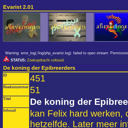
Evarist 2.01
Warning: error_log(./log/php_evarist.log): failed to open stream: Permiss
STATUS:
Zoekopdracht voltooid.
De koning der Epibreerders
ID
451
Reeksnummer
51
Titel
De koning der Epibree
Inhoud
kan Felix hard werken, of 
hetzelfde. Later meer in