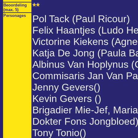
Beoordeling
(max. 5)
Personages
Pol Tack (Paul Ricour)
Felix Haantjes (Ludo Hel
Victorine Kiekens (Agne
Katja De Jong (Paula B
Albinus Van Hoplynus (
Commisaris Jan Van Pas
Jenny Gevers()
Kevin Gevers ()
Brigadier Mie-Jef, Mari
Dokter Fons Jongbloed
Tony Tonio()