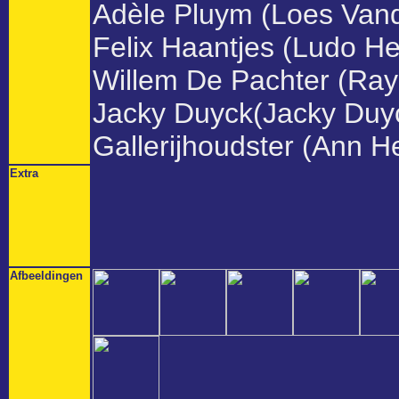
Adèle Pluym (Loes Van
Felix Haantjes (Ludo Hel
Willem De Pachter (Ra
Jacky Duyck(Jacky Duy
Gallerijhoudster (Ann H
Extra
Afbeeldingen