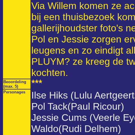
Via Willem komen ze ach
bij een thuisbezoek kom
gallerijhoudster foto's 
Pol en Jessie zorgen erv
leugens en zo eindigt a
PLUYM? ze kreeg de tw
kochten.
Beoordeling
(max. 5)
Personages
Ilse Hiks (Lulu Aertgeert
Pol Tack(Paul Ricour)
Jessie Cums (Veerle E
Waldo(Rudi Delhem)