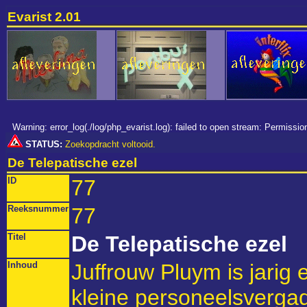
Evarist 2.01
Warning: error_log(./log/php_evarist.log): failed to open stream: Permiss
STATUS:
Zoekopdracht voltooid.
De Telepatische ezel
ID
77
Reeksnummer
77
Titel
De Telepatische ezel
Inhoud
Juffrouw Pluym is jarig
kleine personeelsvergad