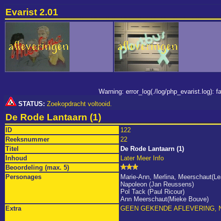
Evarist 2.01
Warning: error_log(./log/php_evarist.log):
STATUS:
Zoekopdracht voltooid.
De Rode Lantaarn (1)
ID
122
Reeksnummer
22
Titel
De Rode Lantaarn (1)
Inhoud
Later Meer Info
Beoordeling (max. 5)
Personages
Marie-Ann, Merlina, Meerschaut(Le
Napoleon (Jan Reussens)
Pol Tack (Paul Ricour)
Ann Meerschaut(Mieke Bouve)
Extra
GEEN GEKENDE AFLEVERING, 