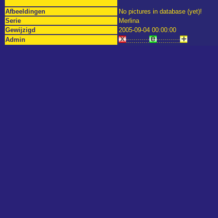
Afbeeldingen
No pictures in database (yet)!
Serie
Merlina
Gewijzigd
2005-09-04 00:00:00
Admin
::::::::::::
::::::::::::