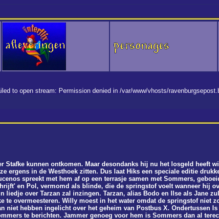
 failed to open stream: Permission denied in /var/www/vhosts/ravenburgsepost
 Stafke kunnen ontkomen. Maar desondanks hij nu het losgeld heeft wil
t ze ergens in de Westhoek zitten. Dus laat Hiks een speciale editie dru
cenos spreekt met hem af op een terrasje samen met Sommers, geboeid d
rijft' en Pol, vermomd als blinde, die de springstof voelt wanneer hij 
jn liedje over Tarzan zal inzingen. Tarzan, alias Bodo en Ilse als Jane 
 te overmeesteren. Willy moest in het water omdat de springstof niet zo
dan niet hebben ingelicht over het geheim van Postbus X. Ondertussen Is 
ommers te berichten. Jammer genoeg voor hem is Sommers dan al terec