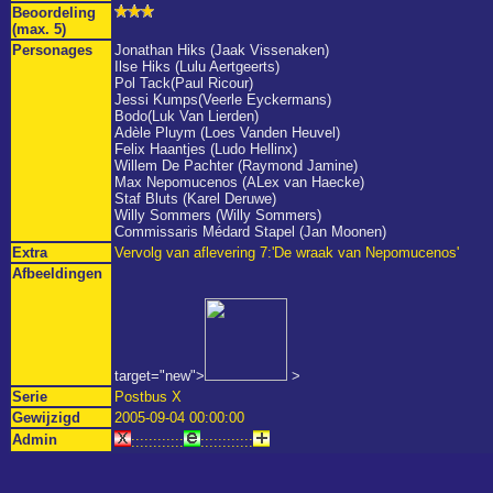
Beoordeling
(max. 5)
Personages
Jonathan Hiks (Jaak Vissenaken)
Ilse Hiks (Lulu Aertgeerts)
Pol Tack(Paul Ricour)
Jessi Kumps(Veerle Eyckermans)
Bodo(Luk Van Lierden)
Adèle Pluym (Loes Vanden Heuvel)
Felix Haantjes (Ludo Hellinx)
Willem De Pachter (Raymond Jamine)
Max Nepomucenos (ALex van Haecke)
Staf Bluts (Karel Deruwe)
Willy Sommers (Willy Sommers)
Commissaris Médard Stapel (Jan Moonen)
Extra
Vervolg van aflevering 7:'De wraak van Nepomucenos'
Afbeeldingen
target="new">
>
Serie
Postbus X
Gewijzigd
2005-09-04 00:00:00
Admin
::::::::::::
::::::::::::