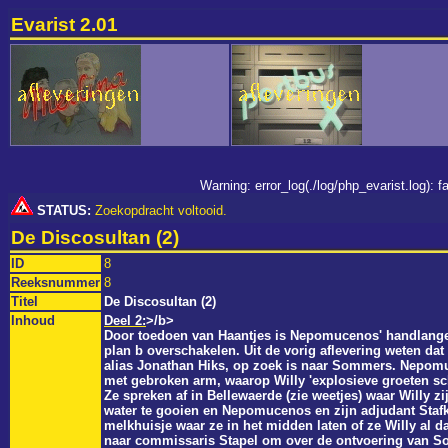
Evarist 2.01
Warning: error_log(./log/php_evarist.log):
STATUS:
Zoekopdracht voltooid.
De Discosultan (2)
ID
8
Reeksnummer
8
Titel
De Discosultan (2)
Inhoud
Deel 2:
>/b>
Door toedoen van Haantjes is Nepomucenos' handlanger
plan b overschakelen. Uit de vorig aflevering weten da
alias Jonathan Hiks, op zoek is naar Sommers. Nepomu
met gebroken arm, waarop Willy 'explosieve groeten sch
Ze spreken af in Bellewaerde (zie weetjes) waar Willy zi
water te gooien en Nepomucenos en zijn adjudant Stafke
melkhuisje waar ze in het midden laten of ze Willy al 
naar commissaris Stapel om over de ontvoering van S