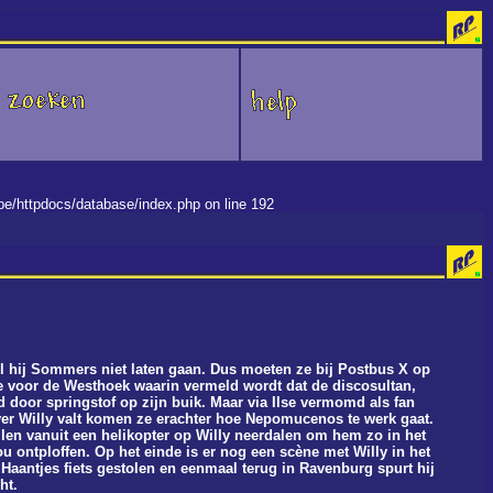
.be/httpdocs/database/index.php on line 192
 hij Sommers niet laten gaan. Dus moeten ze bij Postbus X op
kke voor de Westhoek waarin vermeld wordt dat de discosultan,
oor springstof op zijn buik. Maar via Ilse vermomd als fan
over Willy valt komen ze erachter hoe Nepomucenos te werk gaat.
zullen vanuit een helikopter op Willy neerdalen om hem zo in het
u ontploffen. Op het einde is er nog een scène met Willy in het
Haantjes fiets gestolen en eenmaal terug in Ravenburg spurt hij
ht.