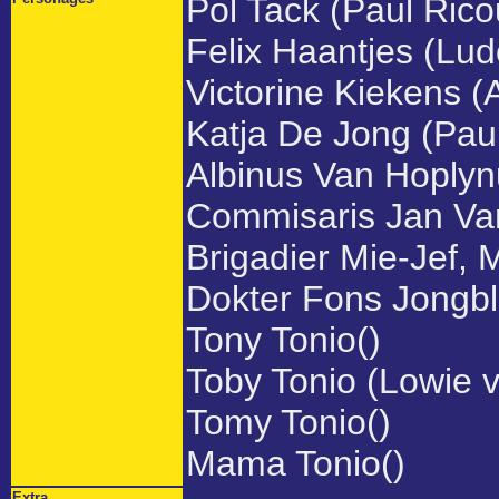
Pol Tack (Paul Rico
Felix Haantjes (Lud
Victorine Kiekens 
Katja De Jong (Pau
Albinus Van Hoplyn
Commisaris Jan Van
Brigadier Mie-Jef, 
Dokter Fons Jongb
Tony Tonio()
Toby Tonio (Lowie v
Tomy Tonio()
Mama Tonio()
Extra