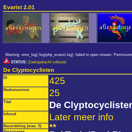
Evarist 2.01
Warning: error_log(./log/php_evarist.log): failed to open stream: Permiss
STATUS:
Zoekopdracht voltooid.
De Clyptocyclisten
ID
425
Reeksnummer
25
Titel
De Clyptocycliste
Inhoud
Later meer info
Beoordeling (max. 5)
Personages