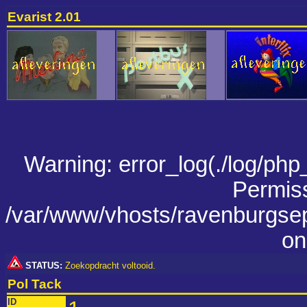
Evarist 2.01
Warning: error_log(./log/php_
Permiss
/var/www/vhosts/ravenburgsep
on
STATUS:
Zoekopdracht voltooid.
Pol Tack
ID