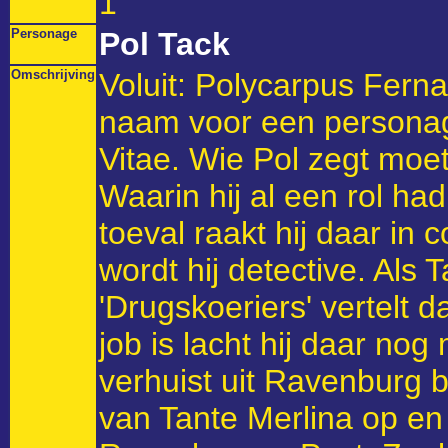
1
Personage
Pol Tack
Omschrijving
Voluit: Polycarpus Fern
naam voor een personag
Vitae. Wie Pol zegt moe
Waarin hij al een rol h
toeval raakt hij daar in
wordt hij detective. Als 
'Drugskoeriers' vertelt d
job is lacht hij daar n
verhuist uit Ravenburg bl
van Tante Merlina op en g