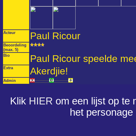
Acteur
Paul Ricour
Beoordeling
(max. 5)
Bio
Paul Ricour speelde mee
Extra
Akerdjie!
Admin
::::::::::::
::::::::::::
Klik
HIER
om een lijst op te
het personage 