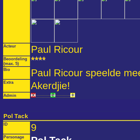
Acteur
Paul Ricour
Beoordeling
(max. 5)
Bio
Paul Ricour speelde mee
Extra
Akerdjie!
Admin
::::::::::::
::::::::::::
Pol Tack
ID
9
Personage