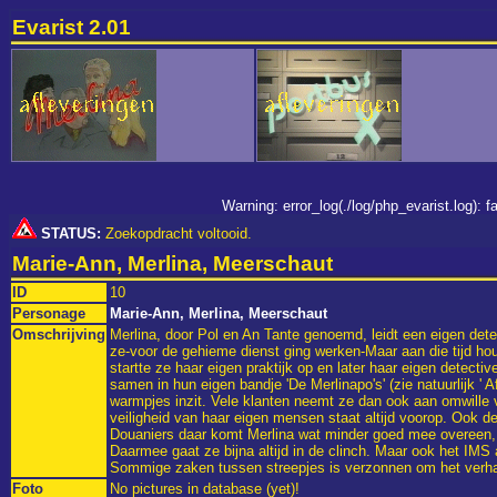
Evarist 2.01
Warning: error_log(./log/php_evarist.log):
STATUS:
Zoekopdracht voltooid.
Marie-Ann, Merlina, Meerschaut
ID
10
Personage
Marie-Ann, Merlina, Meerschaut
Omschrijving
Merlina, door Pol en An Tante genoemd, leidt een eigen det
ze-voor de gehieme dienst ging werken-Maar aan die tijd ho
startte ze haar eigen praktijk op en later haar eigen detec
samen in hun eigen bandje 'De Merlinapo's' (zie natuurlijk ' 
warmpjes inzit. Vele klanten neemt ze dan ook aan omwille 
veiligheid van haar eigen mensen staat altijd voorop. Ook de
Douaniers daar komt Merlina wat minder goed mee overeen, (
Daarmee gaat ze bijna altijd in de clinch. Maar ook het IMS
Sommige zaken tussen streepjes is verzonnen om het verhaa
Foto
No pictures in database (yet)!