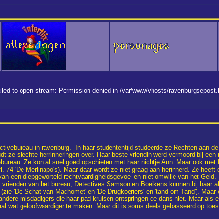
 failed to open stream: Permission denied in /var/www/vhosts/ravenburgsepost
ectivebureau in ravenburg. -In haar studententijd studeerde ze Rechten aan d
udt ze slechte herrinneringen over. Haar beste vriendin werd vermoord bij ee
tivebureau. Ze kon al snel goed opschieten met haar nichtje Ann. Maar ook me
Afl. 74 'De Merlinapo's). Maar daar wordt ze niet graag aan herinnerd. Ze heeft 
van een diepgeworteld rechtvaardigheidsgevoel en niet omwille van het Geld
 vrienden van het bureau, Detectives Samson en Boeikens kunnen bij haar altij
zie 'De Schat van Machomet' en 'De Drugkoeriers' en 'tand om Tand'). Maar ei
 andere misdadigers die haar pad kruisen ontspringen de dans niet. Maar als
l wat geloofwaardiger te maken. Maar dit is soms deels gebasseerd op toes