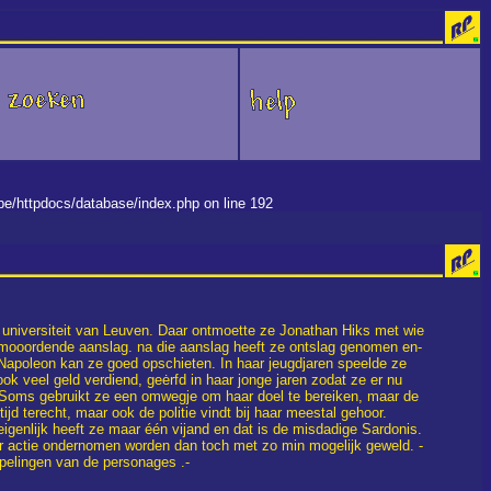
.be/httpdocs/database/index.php on line 192
e universiteit van Leuven. Daar ontmoette ze Jonathan Hiks met wie
n mooordende aanslag. na die aanslag heeft ze ontslag genomen en-
t Napoleon kan ze goed opschieten. In haar jeugdjaren speelde ze
ook veel geld verdiend, geėrfd in haar jonge jaren zodat ze er nu
. Soms gebruikt ze een omwegje om haar doel te bereiken, maar de
d terecht, maar ook de politie vindt bij haar meestal gehoor.
genlijk heeft ze maar één vijand en dat is de misdadige Sardonis.
 er actie ondernomen worden dan toch met zo min mogelijk geweld. -
pelingen van de personages .-