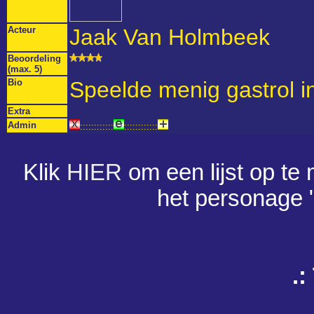
Acteur
Jaak Van Holmbeek
Beoordeling
(max. 5)
Bio
Speelde menig gastrol i
Extra
Admin
::::::::::::
::::::::::::
Klik
HIER
om een lijst op te
het personage 
.: