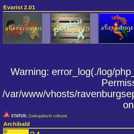
Evarist 2.01
Warning: error_log(./log/php_
Permiss
/var/www/vhosts/ravenburgsep
on
STATUS:
Zoekopdracht voltooid.
Archibald
ID