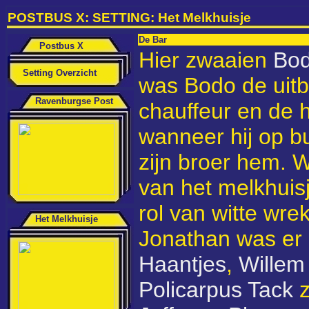
POSTBUS X: SETTING: Het Melkhuisje
De Bar
Postbus X
Hier zwaaien
Bo
Setting Overzicht
was Bodo de uitb
Ravenburgse Post
chauffeur en de 
wanneer hij op bu
zijn broer hem. W
van het melkhuis
rol van witte wre
Het Melkhuisje
Jonathan was er
Haantjes
,
Willem
Policarpus Tack