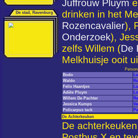
Juffrouw Pluym
e
drinken in het Me
De stad, Ravenburg
Rozencavalier
), 
Onderzoek
), Jess
zelfs Willem (
De 
Melkhuisje ooit ui
Person
Bodo
Lu
Waldo
Ru
Felix Haantjes
Lu
Adèle Pluym
Lo
Willem De Pachter
Ra
Jessica Kumps
Ve
Policarpus tack
Pa
De Achterkeuken
De achterkeuken 
Postbus X en te