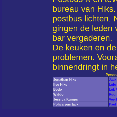
bureau van Hiks.
postbus lichten.
gingen de leden 
bar vergaderen.
De keuken en de l
problemen. Voora
binnendringt in h
Person
Jonathan Hiks
Jaak
Ilse Hiks
Lulu
Bodo
Luk 
Waldo
Rudi
Jessica Kumps
Veer
Policarpus tack
Paul